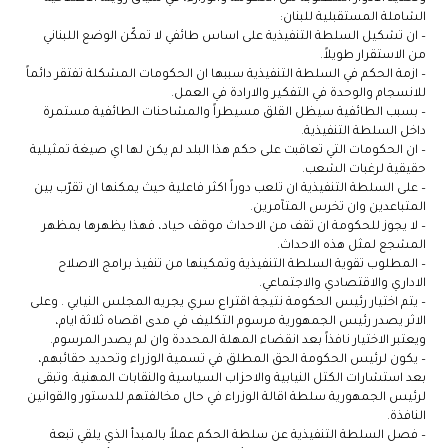
الشاملة المستقبلية للبنان:
– ان تشكيل السلطة التنفيذية على اساس طائفي لا تمكّن الوضع اللبناني
من الاستقرار طويلاً.
– ازمة الحكم في السلطة التنفيذية سببها ان الحكومات المشكلة تفتقر دائماً
للانسجام والوحدة في التفكير والارادة في العمل.
– بسبب الطائفية سيظل القلق مسيطراً والمشاحنات الطائفية مستمرة
داخل السلطة التنفيذية.
– ان الحكومات التي تعاقبت على حكم هذا البلد لم يكن لها اي صيغة تمثيلية
حقيقية لرغبات الشعب.
– على السلطة التنفيذية ان تلعب دوراً اكثر فاعلية حيث يمكنها ان تقرّب بين
المتباعدين وان تخرس المتآمرين.
– لا يجوز للحكومة ان تقف من الاحداث موقف حياد، فهذا يظهرها بمظهر
المشجع لمثل هذه الاحداث.
– المطلوب تقوية السلطة التنفيذية وتمكينها من تنفيذ برامج الاصلاح
الاداري والاقتصادي والاجتماعي.
– يتم اختيار رئيس الحكومة نتيجة اقتراع سري يجريه المجلس النيابي . وعلى
الاثر يصدر رئيس الجمهورية مرسوم التكليف في مدى اقصاه ثلاثة ايام،
ويعتبر الاختيار نافذاً بعد انقضاء المهلة المحددة وان لم يصدر المرسوم.
– يكون لرئيس الحكومة الحق المطلق في تسمية الوزراء وتحديد حقائبهم،
بعد استشارات الكتل النيابية والاحزاب السياسية والنقابات المهنية. وتبقى
لرئيس الجمهورية سلطة اقالة الوزراء في حال مخالفتهم للدستور والقوانين
النافذة.
– فصل السلطة التنفيذية عن سلطة الحكم عملاً بالمبدأ الذي يلقي تبعة