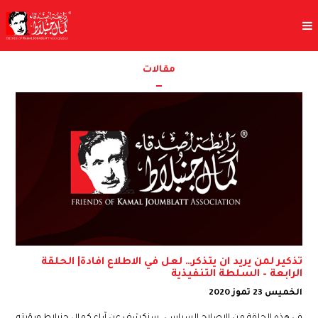
مقالات
تذكير لمن يريد ان يتذكر… لعل في الاطلاع افادة| الحلقة
الرابعة – السلطة التنفيذية
الخميس 23 تموز 2020
في هذه الحلقة من الاصلاح السياسي، سنكشف عن آراء كمال جنبلاط ورؤيته