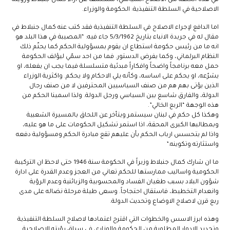
الاصلاحية في السلطة التنفيذية: الحكومة والوزراء.
اما الدافع لإجراء الاصلاح في السلطة التنفيذية فقد كتب عنه كمال جنبلاط في
مقال له في جريدة الانباء بتاريخ 5/3/1962 جاء فيه: “المصيبة في هذا البلد هو
انه ما من رئيس حكومة استطاع ان يقوم بمسؤولية الحكم كما يحتّم ذلك
النظام البرلماني، وكما يفرض الدستور. فما من احد سمّي ليؤلف الحكومة
حمل معه برنامجاً واضحاً وافكاراً مبدئية متسلسلة فيما يجب ان يفعله، او
يشرّعه، او يحكم على اساسه، وكأنه يلي الاحكام ولا يحكم. واكثرية الوزراء
الذين يؤتى بهم هم من صنف السياسيين المحترفين لا من صنف رجال
الدولة، والفارق شاسع بين السياسي ورجل الدولة. ولذا اسمينا الحكم من
هذه الوجهة “الربع الخالي”.
وهكذا كل حكم في لبنان سيستمر ويتأخر عن اللحاق بالمسيرة الشعبية
وبمطالبها الكبرى المحقة، اذا استمر تشكيل الحكومات على ما هو عليه،
واذا لم يتحسس ارباب الحكم بأن عليهم تقع مبادرة الحكم ومسؤولية دفعه
واستثارته وتكوينه.”
ما ان شارك كمال جنبلاط وزيراً في الحكومة سنة 1946 حتى لاحظ ان التركيبة
الحكومية واساليب ممارستها للحكم تعاني من العجز وعدم القدرة على ادارة
شؤون البلاد بسبب طغيان الفساد والمحسوبية والزبائنية وعدم الرؤية
وانعدام التخطيط، فاستقال احتجاجاً. وسعى طيلة مرحلة نضاله على مدى
ربع قرن لاصلاح الاوضاع وتحديث الدولة.
وهذه ابرز الاسس والخطوات التي اقترح اعتمادها لاصلاح السلطة التنفيذية
وتحديد الادوار المطلوبة من الحكومة والوزارء، في سياق رؤيته الاصلاحية