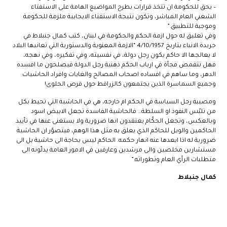
– يحق للحكومة ان تتخذ قرارات بطرح المواضيع الهامة على الاستفتاء
الشعبي العام المباشر، وتكون نتيجة الاستفتاء الايجابية ملزمة للحكومة
وموجبة للتطبيق.”
وفي تعليق له حول ازمة الحكم والحكومة في لبنان، كتب كمال جنبلاط في
جريدة الانباء بتاريخ 4/10/1957 “الازمة المعنوية والدستورية التي تعانيها البلاد
لا يعالجها الا حاكم يكون رجل دولة، في نفسيته، وفي تفكيره، وفي نهجه،
فهل تتقمص فجأة في ارباب الحكم ذهنية رجل الدولة فيصلحون ما افسده
الدهر، وما ساهم في افساده اصحاب المصالح والغايات وافراد الحاشيات
وجميع السماسرة الذين يجتمعون كالزراقط حول قرص الحلوى!
ومصيبة رجل السياسة في الحكم ام خارجه، هي في الحاشية التي تحيط بكل
من تلبّس النفوذ او السلطة… فالحاشية الفاسدة تجعل الابيض اسود
وبالعكس، وتجعل الحكّام يعتقدون انها ضرورية ولا يستغنى عنها في تأييد
الحاكمين والويل للحاكم الذي يعلق به مثل هذا الوهم، فيتصوّر ان الحاشية
ضرورية له اذا ابعدها عنه انهار حكمه. الحاكم ليس بحاجة الى حاشية بل الى
مستشارين مخلصين والى مرشدين وعارفين في الامور العامة يدلّونه الى
متطلبات الرأي العام وتطوراته.”
كمال جنبلاط