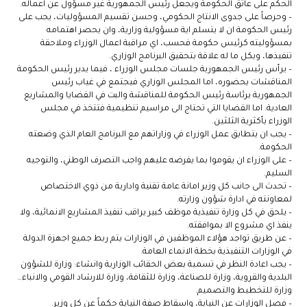
الحكم على عاتق الحكومة ويجعل رئيس الجمهورية غير مسؤول عن اعماله.
– وحرصاً على جدوى الانتاج الحكومي، وحسن تقسيم المسؤوليات، يجب على
رئيس الحكومة ان لا يتسلم اية مسؤولية وزارية، وان يحصر اهتمامه
بمسؤوليته كرئيس حكومة فحسب، اي مراقبة اعمال الوزراء وملاحقة
تنفيذها، وبكل ما له علاقة بتحقيق البرنامج الوزاري.
– يرأس رئيس الجمهورية جلسات مجلس الوزراء ، فيما يدير رئيس الحكومة
المناقشات بحضوره، اما المجلس الوزاري فيجتمع في غياب رئيس
الجمهورية برئاسة رئيس الحكومة للمناقشة والبت في القضايا والمشاريع
العادية. اما القضايا التي تحتاج الى مراسيم تنظيمية فتتخذ في مجلس
الوزراء بأكثرية الثلثين.
– يجب ان يتطابق عمل الوزراء في وزاراتهم مع البرنامج العام الذي وضعته
الحكومة.
– على الوزراء ان يقوموا بما يفرضه عليهم واجب التصرف الوطني، والتوجيه
السليم.
– تحدث الى جانب كل وزير امانة عامة تقنية وادارية من ذوي الاختصاص
لمعاونته في ادارة شؤون وزارته.
– يلحق في كل وزارة تنفيذية موظف كبير يراقب تنفيذ المشاريع الانمائية، ولا
ينفذ اي مشروع الا بموافقته.
– عن طريق تواجد هؤلاء الموظفين في الوزارات يتم ربط جميع اجهزة الدولة
في الوزارات التنفيذية بخطة الانماء العامة.
– يجب اعادة النظر في تسمية بعض الحقائب الوزارية وانشاء: وزارة للشؤون
البلدية والقروية، وزارة للصناعة، وزارة للثقافة، وزارة للارشاد القومي والانباء…
وزارة للتخطيط والتصميم.
– فصل الوزارات عن النيابة، واسقاط صفة النيابة حكماً عن كل وزير.